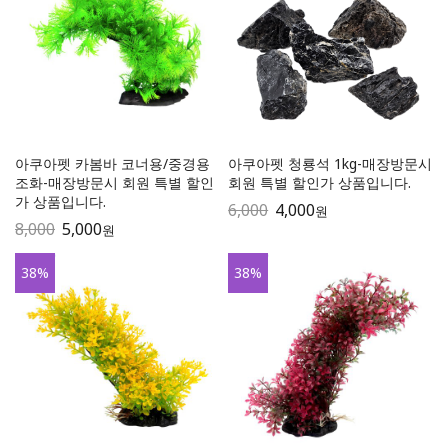
아쿠아펫 카봄바 코너용/중경용
아쿠아펫 청룡석 1kg-매장방문시
조화-매장방문시 회원 특별 할인
회원 특별 할인가 상품입니다.
가 상품입니다.
6,000
4,000
원
8,000
5,000
원
38
%
38
%