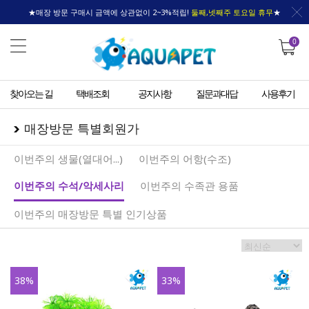
★매장 방문 구매시 금액에 상관없이 2~3%적립!
둘째,넷째주 토요일 휴무
★
0
찾아오는 길
택배조회
공지사항
질문과대답
사용후기
매장방문 특별회원가
이번주의 생물(열대어...)
이번주의 어항(수조)
이번주의 수석/악세사리
이번주의 수족관 용품
이번주의 매장방문 특별 인기상품
38
%
33
%