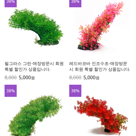
38
%
38
%
펄그라스 그린-매장방문시 회원
레드바코바 인조수초-매장방문
특별 할인가 상품입니다.
시 회원 특별 할인가 상품입니다.
8,000
5,000
8,000
5,000
원
원
38
%
38
%