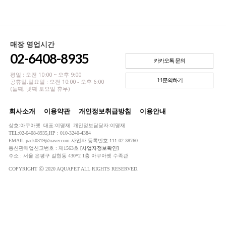
매장 영업시간
02-6408-8935
카카오톡 문의
평일 : 오전 10:00 ~ 오후 9:00
1:1문의하기
공휴일,일요일 : 오전 10:00 - 오후 6:00
(둘째, 넷째 토요일 휴무)
회사소개
이용약관
개인정보취급방침
이용안내
상호:아쿠아펫 대표:이명재 개인정보담당자:이명재
TEL:02-6408-8935,HP : 010-3240-4384
EMAIL:pack0319@naver.com 사업자 등록번호:111-02-38760
통신판매업신고번호 : 제1563호
[사업자정보확인]
주소 : 서울 은평구 갈현동 430*2 1층 아쿠아펫 수족관
COPYRIGHT ⓒ 2020 AQUAPET ALL RIGHTS RESERVED.