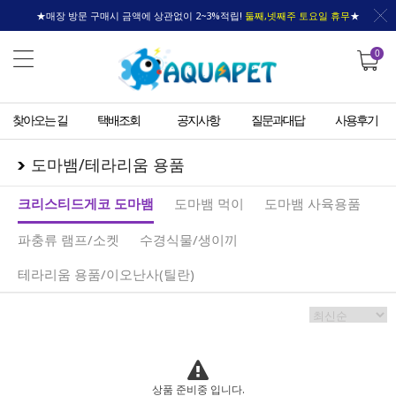
★매장 방문 구매시 금액에 상관없이 2~3%적립!
둘째,넷째주 토요일 휴무
★
0
찾아오는 길
택배조회
공지사항
질문과대답
사용후기
도마뱀/테라리움 용품
크리스티드게코 도마뱀
도마뱀 먹이
도마뱀 사육용품
파충류 램프/소켓
수경식물/생이끼
테라리움 용품/이오난사(틸란)
상품 준비중 입니다.