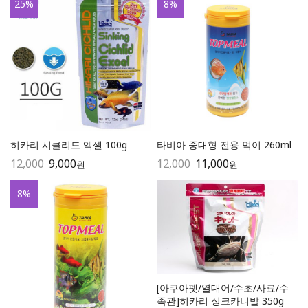
25
%
8
%
히카리 시클리드 엑셀 100g
타비아 중대형 전용 먹이 260ml
12,000
9,000
12,000
11,000
원
원
8
%
[아쿠아펫/열대어/수초/사료/수
족관]히카리 싱크카니발 350g