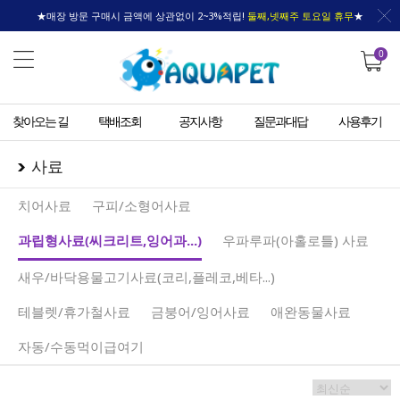
★매장 방문 구매시 금액에 상관없이 2~3%적립!
둘째,넷째주 토요일 휴무
★
0
찾아오는 길
택배조회
공지사항
질문과대답
사용후기
사료
치어사료
구피/소형어사료
과립형사료(씨크리트,잉어과...)
우파루파(아홀로틀) 사료
새우/바닥용물고기사료(코리,플레코,베타...)
테블렛/휴가철사료
금붕어/잉어사료
애완동물사료
자동/수동먹이급여기