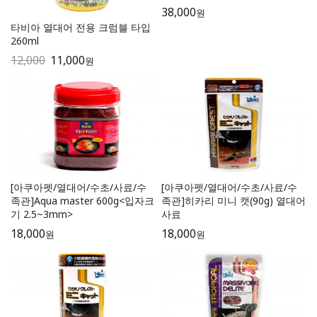
38,000
원
타비아 열대어 전용 크럼블 타입
260ml
12,000
11,000
원
[아쿠아펫/열대어/수초/사료/수
[아쿠아펫/열대어/수초/사료/수
족관]Aqua master 600g<입자크
족관]히카리 미니 캣(90g) 열대어
기 2.5~3mm>
사료
18,000
18,000
원
원