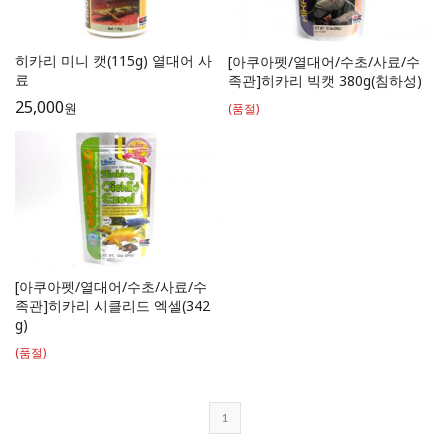
히카리 미니 캣(115g) 열대어 사
[아쿠아펫/열대어/수초/사료/수
료
족관]히카리 빅캣 380g(침하성)
25,000
원
(품절)
[아쿠아펫/열대어/수초/사료/수
족관]히카리 시클리드 엑셀(342
g)
(품절)
1