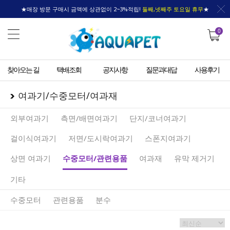
★매장 방문 구매시 금액에 상관없이 2~3%적립!
둘째,넷째주 토요일 휴무
★
0
찾아오는 길
택배조회
공지사항
질문과대답
사용후기
여과기/수중모터/여과재
외부여과기
측면/배면여과기
단지/코너여과기
걸이식여과기
저면/도시락여과기
스폰지여과기
상면 여과기
수중모터/관련용품
여과재
유막 제거기
기타
수중모터
관련용품
분수