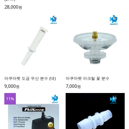
28,000
원
아쿠아펫 도금 우산 분수 (대)
아쿠아펫 아크릴 꽃 분수
9,000
7,000
원
원
11
%