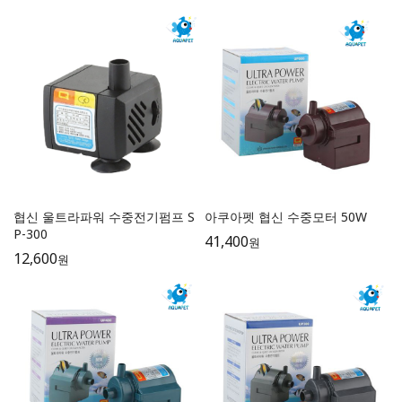
협신 울트라파워 수중전기펌프 S
아쿠아펫 협신 수중모터 50W
P-300
41,400
원
12,600
원