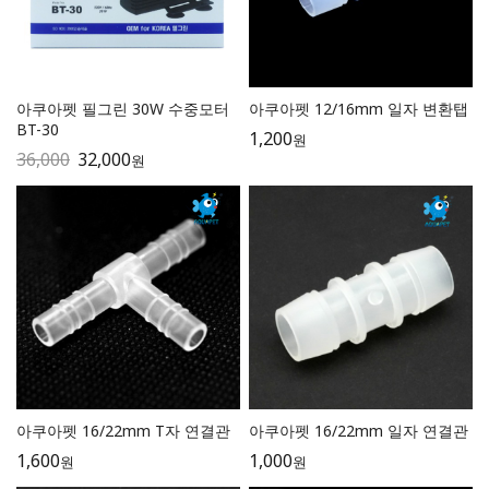
아쿠아펫 필그린 30W 수중모터
아쿠아펫 12/16mm 일자 변환탭
BT-30
1,200
원
36,000
32,000
원
아쿠아펫 16/22mm T자 연결관
아쿠아펫 16/22mm 일자 연결관
1,600
1,000
원
원