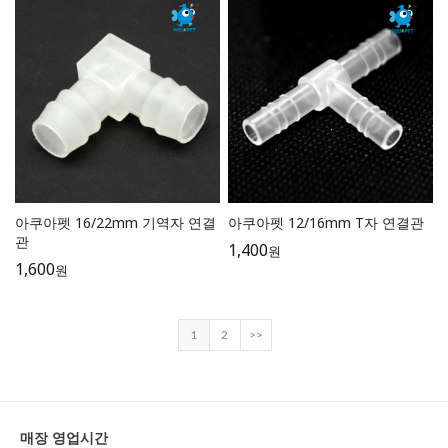
아쿠아펫 16/22mm 기역자 연결
아쿠아펫 12/16mm T자 연결관
관
1,400
원
1,600
원
1
2
>>
매장 영업시간