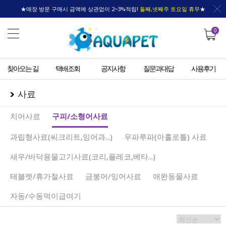
★매장 방문 구매시 금액에 상관없이 2~3%적립!
둘째,넷째주 토요일 휴무
★
0
찾아오는 길
택배조회
공지사항
질문과대답
사용후기
사료
치어사료
구피/소형어사료
과립형사료(씨크리트,잉어과...)
우파루파(아홀로틀) 사료
새우/바닥용물고기사료(코리,플레코,베타...)
테블렛/휴가철사료
금붕어/잉어사료
애완동물사료
자동/수동먹이급여기