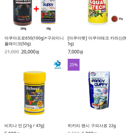
아쿠아프로650(100g)+구피미니
[아쿠아펫] 아쿠아테크 카라신(9
플래이크(50g)
5g)
21,000
20,000
7,000
원
원
25
%
비치나 민 [21g / 47g]
히카리 팬시 구피사료 22g