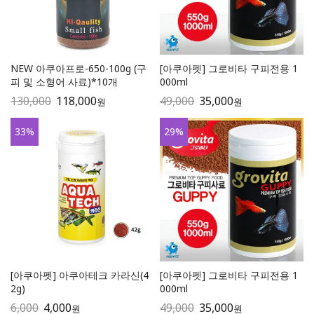
NEW 아쿠아프로-650-100g (구
[아쿠아펫] 그로비타 구피전용 1
피 및 소형어 사료)*10개
000ml
130,000
118,000
49,000
35,000
원
원
33
%
29
%
[아쿠아펫] 아쿠아테크 카라신(4
[아쿠아펫] 그로비타 구피전용 1
2g)
000ml
6,000
4,000
49,000
35,000
원
원