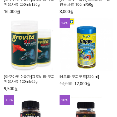
전용사료 250ml/130g
전용사료 100ml/50g
16,000
8,000
원
원
14
%
[아쿠아펫수족관]그로비타 구피
테트라 구피푸드[250ml]
전용사료 120ml/65g
14,000
12,000
원
9,500
원
10
%
10
%