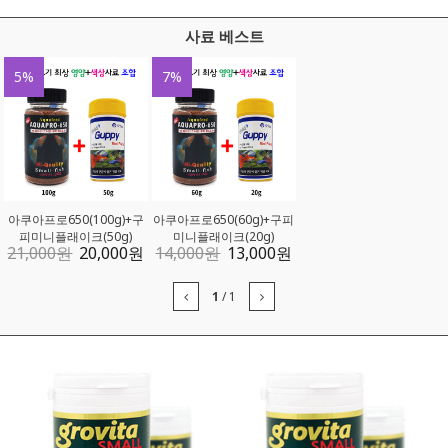
사료 베스트
5
%
7
%
아쿠아프로650(100g)+구
아쿠아프로650(60g)+구피
피미니플래이크(50g)
미니플래이크(20g)
21,000
원
20,000
원
14,000
원
13,000
원
1
/
1